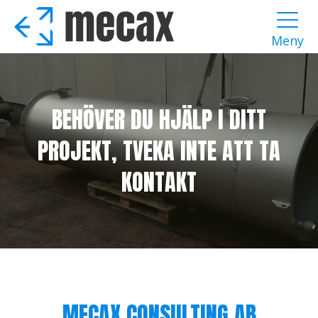
Hoppa
till
Meny
huvudinnehåll
BEHÖVER DU HJÄLP I DITT
PROJEKT, TVEKA INTE ATT TA
KONTAKT
MECAX CONSULTING AB